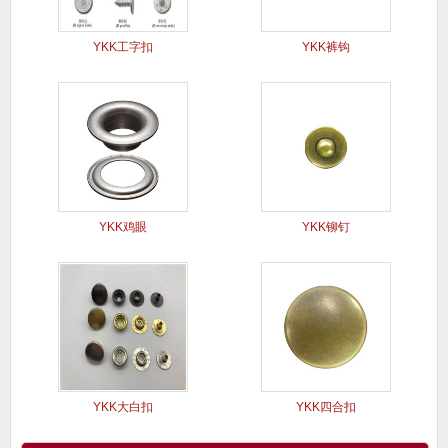
YKK工字扣
YKK裤钩
YKK鸡眼
YKK铆钉
YKK大白扣
YKK四合扣