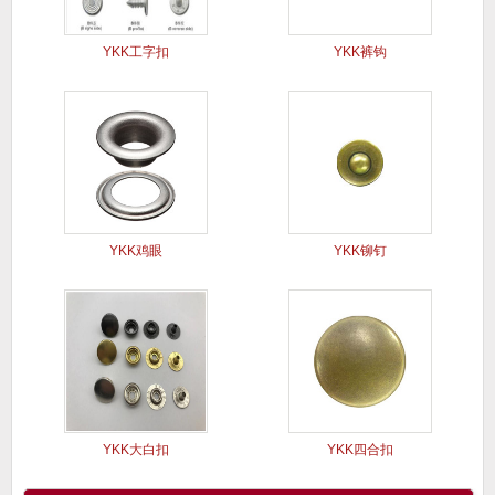
YKK工字扣
YKK裤钩
YKK鸡眼
YKK铆钉
YKK大白扣
YKK四合扣