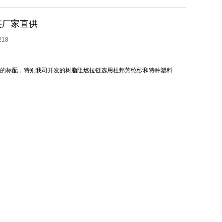
链厂家直供
218
服装的标配，特别我司开发的树脂阻燃拉链选用杜邦芳纶纱和特种塑料