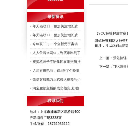
最新资讯
年天猫双11，更加关注增长质
【
YCC
拉链
解决方案
年天猫双11，更加关注增长质
阻燃拉链和防火拉链厂
今年双11，一个全新元宇宙场
链牙，可以达到三防
人人争着当网红，到底谁吃到了
上一篇：
强化拉链
祝贺杭州子不语集团在港交所挂
下一篇：
YKK隐
入局直播电商，B站赶了个晚集
微信客服能力正式接入视频号小
淘宝腰部主播的成交额实现3位
联系我们
地址：上海市浦东新区塘桥路400
弄新塘桥广场3228室
手机/微信：18761936112